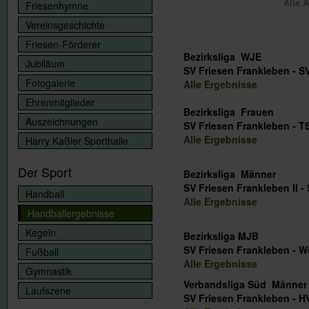
Alle 
Friesenhymne
Vereinsgeschichte
Friesen-Förderer
Bezirksliga WJE
Jubiläum
SV Friesen Frankleben
Fotogalerie
Alle Ergebnisse
Ehrenmitglieder
Bezirksliga Frauen
Auszeichnungen
SV Friesen Franklebe
Alle Ergebnisse
Harry Kaßler Sporthalle
Der Sport
Bezirksliga Männer
SV Friesen Frankleben II -
Handball
Alle Ergebnisse
Handballergebnisse
Kegeln
Bezirksliga MJB
SV Friesen Frankleb
Fußball
Alle Ergebnisse
Gymnastik
Verbandsliga Süd Männer
Laufszene
SV Friesen Franklebe