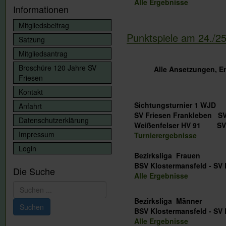
Alle Ergebnisse
Informationen
Mitgliedsbeitrag
Punktspiele am 24./2
Satzung
Mitgliedsantrag
Broschüre 120 Jahre SV
Alle Ansetzungen, E
Friesen
Kontakt
Sichtungsturnier 1 WJD
Anfahrt
SV Friesen Frankleb
Datenschutzerklärung
Weißenfelser HV 9
Impressum
Turnierergebnisse
Login
Bezirksliga Frauen
BSV Klostermansfeld -
Die Suche
Alle Ergebnisse
Suchen
...
Bezirksliga Männer
Suchen
BSV Klostermansfeld - SV 
Alle Ergebnisse