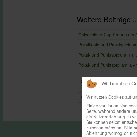
Weitere Beiträge ..
Geiseltalsee-Cup Frauen am 
Pokalfinale und Punktspiele a
Pokal- und Punktspiele am 11.
Pokal- und Punktspiel am 4.+ 
Seite 8 von 106
Wir benutzen C
Wir nutzen Cookies auf un
Start
Zurück
3
4
Einige von ihnen sind esse
Seite, während andere uns
die Nutzererfahrung zu ve
Sie können selbst entsche
zulassen möchten. Bitte b
Ablehnung womöglich nicht