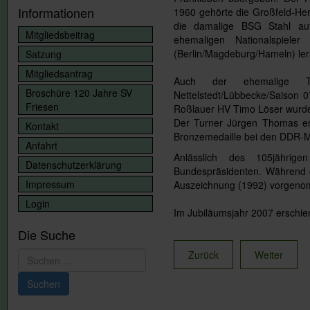
Informationen
1960 gehörte die Großfeld-He
die damalige BSG Stahl auf
Mitgliedsbeitrag
ehemaligen Nationalspiel
(Berlin/Magdeburg/Hameln) ler
Satzung
Mitgliedsantrag
Auch der ehemalige T
Broschüre 120 Jahre SV
Nettelstedt/Lübbecke/Saison 
Friesen
Roßlauer HV Timo Löser wurde 
Der Turner Jürgen Thomas ert
Kontakt
Bronzemedaille bei den DDR-M
Anfahrt
Anlässlich des 105jährig
Datenschutzerklärung
Bundespräsidenten. Während 
Impressum
Auszeichnung (1992) vorgen
Login
Im Jubiläumsjahr 2007 erschien
Die Suche
Zurück
Weiter
Suchen
...
Suchen