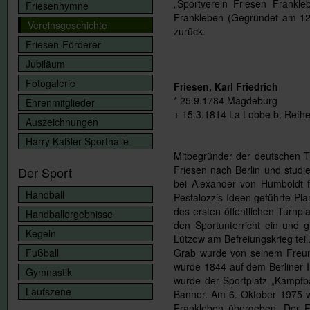
„Sportverein Friesen Frankl
Friesenhymne
Frankleben (Gegründet am 12.
Vereinsgeschichte
zurück.
Friesen-Förderer
Jubiläum
Fotogalerie
Friesen, Karl Friedrich
* 25.9.1784 Magdeburg
Ehrenmitglieder
+ 15.3.1814 La Lobbe b. Rethe
Auszeichnungen
Harry Kaßler Sporthalle
Mitbegründer der deutschen 
Friesen nach Berlin und studi
Der Sport
bei Alexander von Humboldt f
Handball
Pestalozzis Ideen geführte Pla
des ersten öffentlichen Turnp
Handballergebnisse
den Sportunterricht ein und
Kegeln
Lützow am Befreiungskrieg te
Fußball
Grab wurde von seinem Freund
wurde 1844 auf dem Berliner In
Gymnastik
wurde der Sportplatz „Kampfba
Laufszene
Banner. Am 6. Oktober 1975 wu
Frankleben übergeben. Der Fr