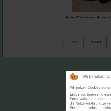
Von links Franz Niemann, Max Knopf, S
Zurück
Weiter
Wir benutzen C
Wir nutzen Cookies auf un
Einige von ihnen sind esse
Seite, während andere uns
die Nutzererfahrung zu ve
Sie können selbst entsche