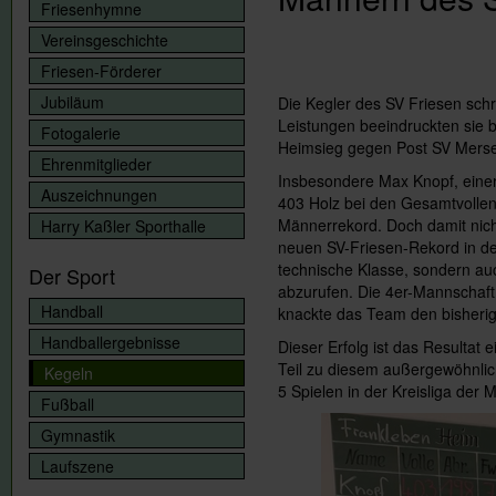
Friesenhymne
Vereinsgeschichte
Friesen-Förderer
Jubiläum
Die Kegler des SV Friesen sch
Leistungen beeindruckten sie 
Fotogalerie
Heimsieg gegen Post SV Merse
Ehrenmitglieder
Insbesondere Max Knopf, einer
Auszeichnungen
403 Holz bei den Gesamtvollen 
Männerrekord. Doch damit nicht
Harry Kaßler Sporthalle
neuen SV-Friesen-Rekord in de
technische Klasse, sondern au
Der Sport
abzurufen. Die 4er-Mannschaft 
Handball
knackte das Team den bisherig
Handballergebnisse
Dieser Erfolg ist das Resultat 
Teil zu diesem außergewöhnlich
Kegeln
5 Spielen in der Kreisliga der 
Fußball
Gymnastik
Laufszene