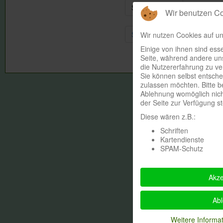
Seite 8 von 90
Wir benutzen C
Start
Zurück
3
4
Wir nutzen Cookies auf un
Einige von ihnen sind esse
Seite, während andere uns
die Nutzererfahrung zu ve
Sie können selbst entsche
zulassen möchten. Bitte b
Ablehnung womöglich nicht
der Seite zur Verfügung s
Diese wären z.B.:
Schriften
Kartendienste
SPAM-Schutz
Akze
Ab
Weitere Informa